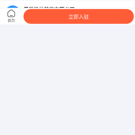
景洪沪杭装饰有限公司
立即入驻
云南省西双版纳傣族自治州景洪市嘎兰中路23号
首页
云南润欣酒店管理有限公司
贺蚌村玖怡居精品酒店
云南克莱斯机电设备有限公司
云南省昆明市西山区双河湾德鑫苑1栋
西双版纳速诚军辉酒店用品有限公司
景洪市嘎栋工业园区义乌商城A8栋一楼
景洪市晟华房地产开发有限责任公司