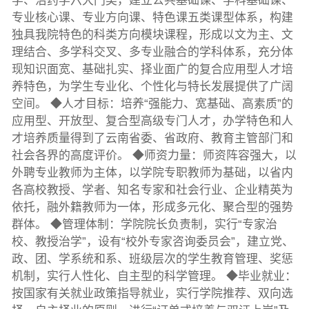
学、治药学六大门类，建立公共基础课、学科基础课、
专业核心课、专业方向课、特色课五类课型体系，构建
独具我院特色的科类方向模块课程，形成以文为主、文
理结合、多学科交叉、多专业融合的学科体系，充分体
现知识面宽、基础扎实、择业面广的复合应用型人才培
养特色，为学生专业化、个性化与特长发展提供了广阔
空间。 ◆人才目标：培养“强能力、宽基础、高素质”的
应用型、开放型、复合型高级专门人才，办学特色和人
才培养质量得到了云南省委、省政府、教育主管部门和
社会各界的高度评价。 ◆师资力量：师资阵容强大，以
外聘专业教师为主体，以学院专职教师为基础，以省内
各高校教授、学者、知名专家和社会行业、企业精英为
依托，融外籍教师为一体，形成多元化、聚合型的强势
群体。 ◆管理体制：学院院长负责制，实行“专家治
校、教授治学”，设有“校外专家咨询委员会”，建立党、
政、团、学系统和系、班级层次的学生教育管理、奖惩
机制，实行人性化、自主型的科学管理。 ◆毕业就业：
按国家有关就业政策指导就业，实行学院推荐、双向选