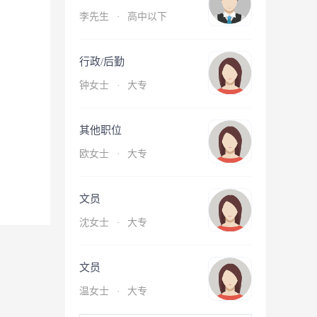
李先生
·
高中以下
行政/后勤
钟女士
·
大专
其他职位
欧女士
·
大专
文员
沈女士
·
大专
文员
温女士
·
大专