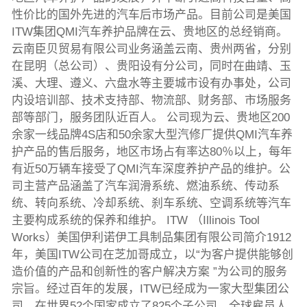
性价比的国外先进的汽车后市场产品。目前公司是美国
ITW集团QMI汽车养护品牌在云、贵地区的总经销商。
云南臣贝贸易有限公司业务涵盖云南、贵州两省，分别
在昆明（总公司）、贵阳设有分公司，同时在曲靖、玉
溪、大理、遵义、六盘水等主要城市设有办事处，公司
内设培训部、技术支持部、物流部、财务部、市场服务
部等部门，服务团队近百人。 公司现为云、贵地区200
余家一线品牌4S店和50余家大型汽修厂提供QMI汽车养
护产品的售后服务，地区市场占有率达80％以上，每年
有近50万辆车接受了QMI汽车深度养护产品的维护。公
司主营产品涵盖了汽车润滑系统、燃油系统、传动系
统、转向系统、冷却系统、刹车系统、空调系统等汽车
主要构成系统的保养和维护。 ITW （Illinois Tool
Works）美国伊利诺伊工具制品集团有限公司简介1912
年，美国ITW公司在芝加哥成立，以“为客户提供能够创
造价值的产品和创新性的客户解决方案 ”为公司的服务
宗旨。经过百年的发展，ITW已经成为一家大型集团公
司，在世界52个国家成立了825个子公司，全球雇员人