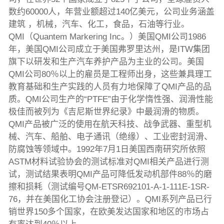
数约60000人，年营业额超过140亿美元，公司业务涵盖
建筑 ，机械，汽车、化工，食品，石油等行业。
QMI（Quantem Markering Inc。）美国QMI公司1986
年，美国QMI公司成立于美国弗罗里达州，是ITW集团
旗下以研发和生产汽车养护产品为主业的公司。美国
QMI公司80％以上的雇员是工程师出身，这些兼具理工
教育基础和生产实践的人员有力地保障了QMI产品的品
质。QMI公司生产的“PTFE”由于化学惰性强、润滑性能
极佳而被列为《吉尼斯世界纪录》中最润滑的物质。
QMI产品被广泛的使用在航天科技、战争武器、重型机
械、汽车、船舶、电子通讯（绝缘）、工业密封润滑、
防腐蚀等领域中。1992年7月1日美国西南研究所依照
ASTM材料试验协会的测试标准对QMI相关产品进行测
试，测试结果表明QMI产品可降低发动机部件88％的磨
擦和损耗（测试编号QM-ETSR692101-A-1-111E-1SR-
76，并在美国化工协会注册登记）。QMI系列产品已行
销世界150多个国家，在欧美发达国家和地区的市场占