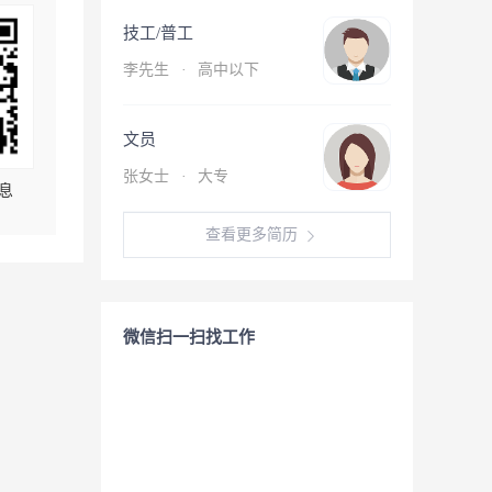
技工/普工
李先生
·
高中以下
文员
张女士
·
大专
息
查看更多简历
微信扫一扫找工作