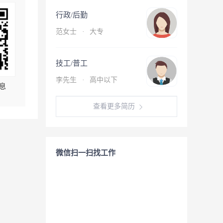
行政/后勤
范女士
·
大专
技工/普工
李先生
·
高中以下
息
查看更多简历
微信扫一扫找工作