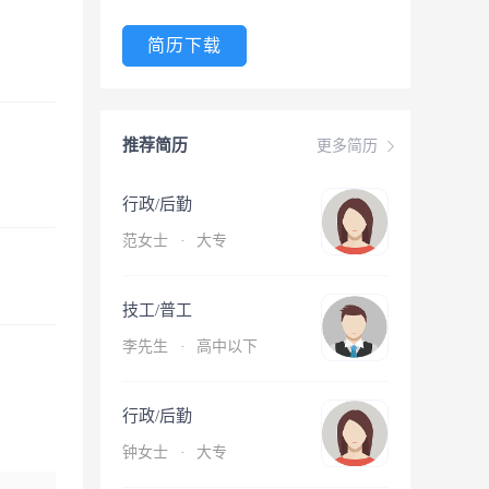
简历下载
推荐简历
更多简历
行政/后勤
范女士
·
大专
技工/普工
李先生
·
高中以下
行政/后勤
钟女士
·
大专