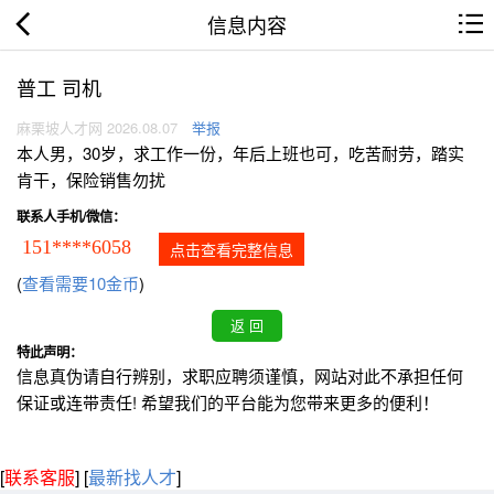
信息内容
普工 司机
麻栗坡人才网 2026.08.07
举报
本人男，30岁，求工作一份，年后上班也可，吃苦耐劳，踏实
肯干，保险销售勿扰
联系人手机/微信：
151****6058
点击查看完整信息
(
查看需要10金币
)
特此声明：
信息真伪请自行辨别，求职应聘须谨慎，网站对此不承担任何
保证或连带责任! 希望我们的平台能为您带来更多的便利！
[
联系客服
]
[
最新找人才
]